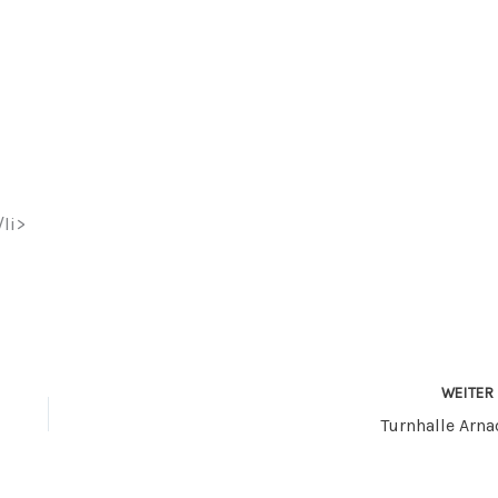
li>
WEITE
Turnhalle Arna