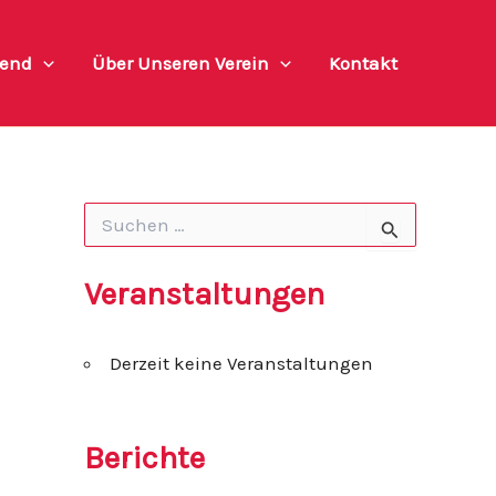
end
Über Unseren Verein
Kontakt
S
u
c
h
Veranstaltungen
e
n
n
Derzeit keine Veranstaltungen
a
c
h
:
Berichte