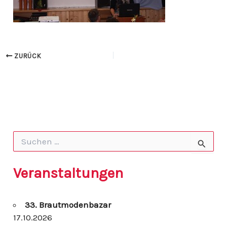
ZURÜCK
S
u
c
h
Veranstaltungen
e
n
n
33. Brautmodenbazar
a
c
17.10.2026
h