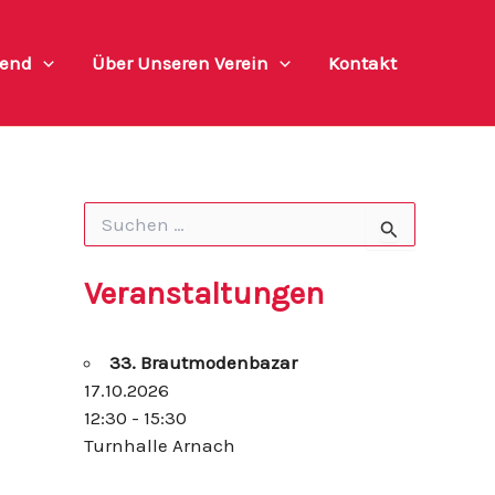
end
Über Unseren Verein
Kontakt
S
u
c
h
Veranstaltungen
e
n
n
33. Brautmodenbazar
a
c
17.10.2026
h
12:30 - 15:30
:
Turnhalle Arnach