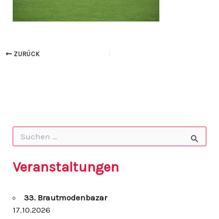
ZURÜCK
S
u
c
h
Veranstaltungen
e
n
n
33. Brautmodenbazar
a
c
17.10.2026
h