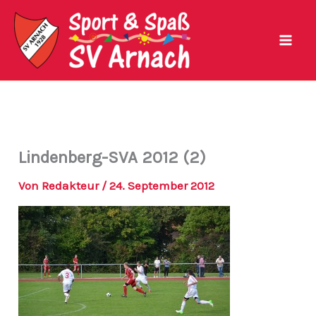
Zum
Inhalt
springen
Lindenberg-SVA 2012 (2)
Von
Redakteur
/
24. September 2012