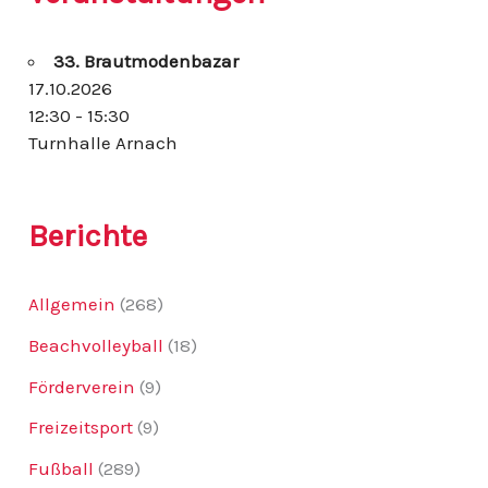
n
n
33. Brautmodenbazar
a
c
17.10.2026
h
12:30 - 15:30
:
Turnhalle Arnach
Berichte
Allgemein
(268)
Beachvolleyball
(18)
Förderverein
(9)
Freizeitsport
(9)
Fußball
(289)