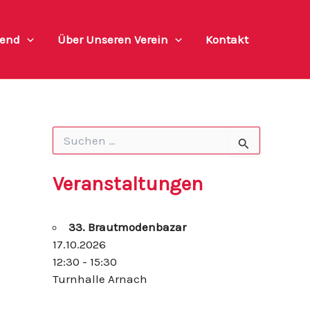
end
Über Unseren Verein
Kontakt
S
u
c
h
Veranstaltungen
e
n
n
33. Brautmodenbazar
a
c
17.10.2026
h
12:30 - 15:30
:
Turnhalle Arnach