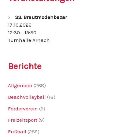
n
n
33. Brautmodenbazar
a
c
17.10.2026
h
12:30 - 15:30
:
Turnhalle Arnach
Berichte
Allgemein
(268)
Beachvolleyball
(18)
Förderverein
(9)
Freizeitsport
(9)
Fußball
(289)