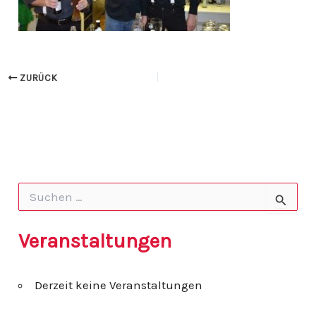
ZURÜCK
S
u
c
h
Veranstaltungen
e
n
n
Derzeit keine Veranstaltungen
a
c
h