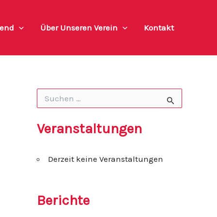
end
Über Unseren Verein
Kontakt
S
u
c
h
Veranstaltungen
e
n
n
Derzeit keine Veranstaltungen
a
c
h
:
Berichte