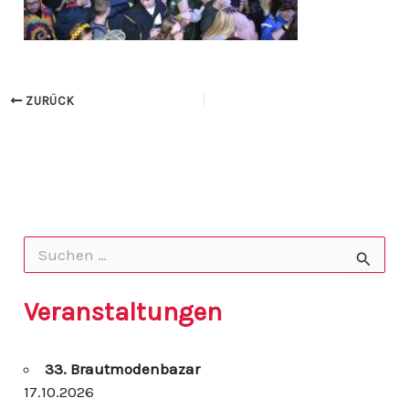
ZURÜCK
S
u
c
h
Veranstaltungen
e
n
n
33. Brautmodenbazar
a
c
17.10.2026
h