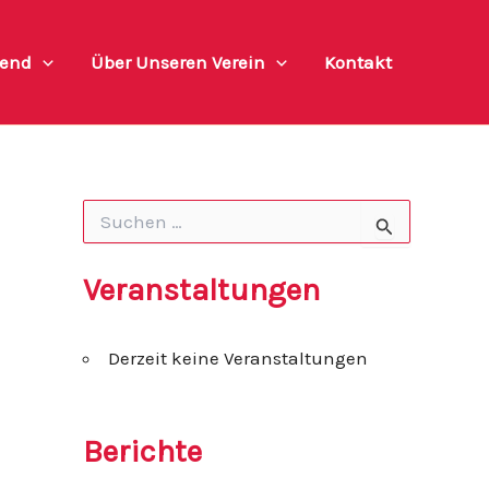
end
Über Unseren Verein
Kontakt
S
u
c
h
Veranstaltungen
e
n
n
Derzeit keine Veranstaltungen
a
c
h
:
Berichte