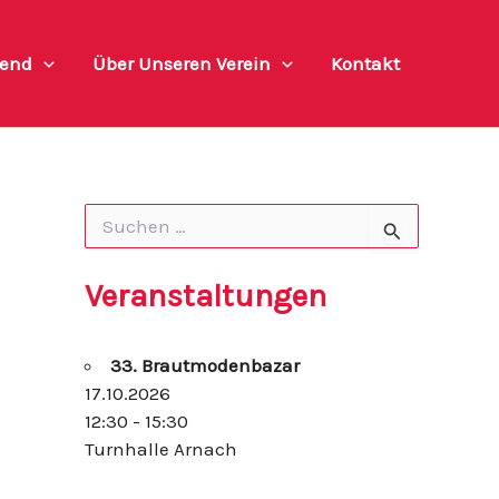
end
Über Unseren Verein
Kontakt
S
u
c
h
Veranstaltungen
e
n
n
33. Brautmodenbazar
a
c
17.10.2026
h
12:30 - 15:30
:
Turnhalle Arnach