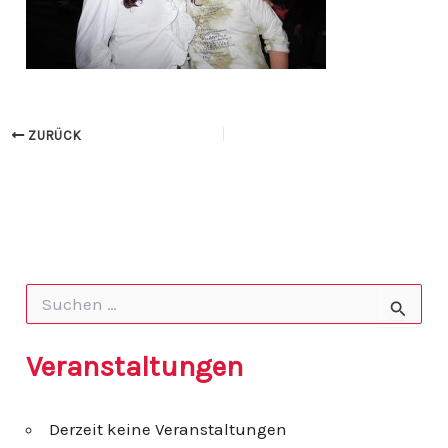
ZURÜCK
S
u
c
h
Veranstaltungen
e
n
n
Derzeit keine Veranstaltungen
a