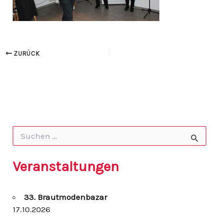
ZURÜCK
S
u
c
h
Veranstaltungen
e
n
n
33. Brautmodenbazar
a
c
17.10.2026
h