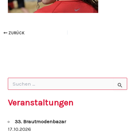
ZURÜCK
S
u
c
h
Veranstaltungen
e
n
n
33. Brautmodenbazar
a
c
17.10.2026
h